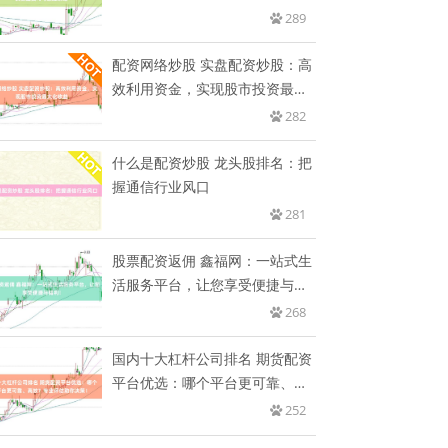
致
289
配资网络炒股 实盘配资炒股：高
效利用资金，实现股市投资最大
化
282
什么是配资炒股 龙头股排名：把
握通信行业风口
281
股票配资返佣 鑫福网：一站式生
活服务平台，让您享受便捷与福
利
268
国内十大杠杆公司排名 期货配资
平台优选：哪个平台更可靠、高
效
252