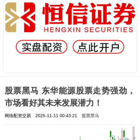
股票黑马 东华能源股票走势强劲，
市场看好其未来发展潜力！
股票黑马
网络配资交易
2025-11-11 00:43:21