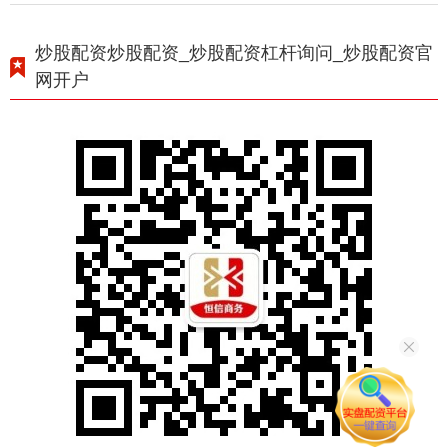
炒股配资炒股配资_炒股配资杠杆询问_炒股配资官
网开户