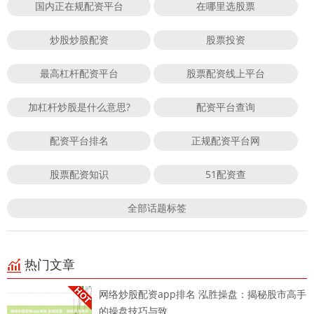
国内正在规配资平台
在哪里选股票
炒股炒股配资
股票投资
最高杠杆配资平台
股票配资线上平台
加杠杆炒股是什么意思?
配资平台查询
配资平台排名
正规配资平台网
股票配资知识
51配资查
全部话题标签
热门文章
网络炒股配资app排名 泓胜操盘：揭秘股市高手
的操盘技巧与致