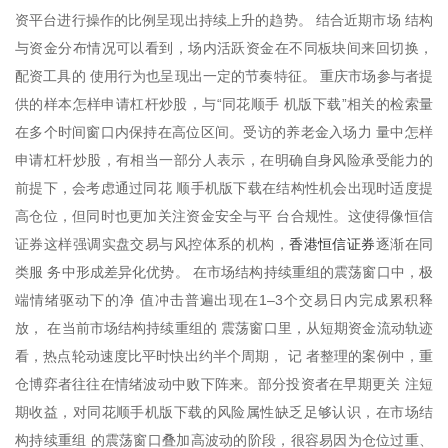
资平台进行操作的比例呈现出持续上升的趋势。 结合近期市场 结构
与资金分布情况可以看到，场内活跃资金在不同板块间来回切换，
配资工具的 使用行为也呈现出一定的节奏特征。 重庆市场参与者提
供的样本怎样申请杠杆炒股，与“同花顺手 机版下载”相关的检索量
在多个时间窗口内保持在高位区间。受访的养老金入场力 量中怎样
申请杠杆炒股，有相当一部分人表示，在明确自身风险承受能力的
前提下，会考虑通过同花 顺手机版下载在结构性机会出现时适度提
高仓位，但同时也更加关注资金安全与平 台合规性。这使得像恒信
香港恒信证券
证券这样强调实盘交易与风控体系的机构，
逐渐在同
类服 务中形成差异化优势。 在市场结构持续重组的震荡窗口中，极
端情绪驱动下的净 值冲击普遍出现在1–3个交易日内完成累积释
放， 在当前市场结构持续重组的 震荡窗口里，从短期资金流动轨迹
看，热点轮动速度比平时快出约半个周期， 记 者整理的案例中，重
仓博弈者往往在情绪波动中败下阵来。部分投资者在早期更关 注短
期收益，对同花顺手机版下载的风险属性缺乏足够认识，在市场结
构持续重组 的震荡窗口叠加高波动的阶段，很容易因为仓位过重、