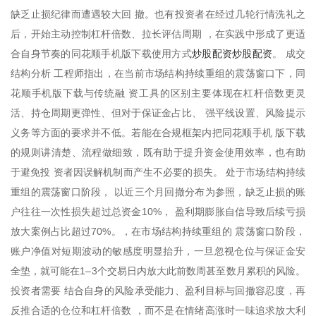
缺乏止损纪律而遭遇较大回 撤。也有投资者在经过几轮行情洗礼之
后，开始主动控制杠杆倍数、拉长评估周期 ，在实践中形成了更适
炒股配资炒股配资
合自身节奏的同花顺手机版下载使用方式
。 成交
结构分析 工程师指出，在当前市场结构持续重组的震荡窗口下，同
花顺手机版下载与传统融 资工具的区别主要体现在杠杆倍数更灵
活、持仓周期更弹性、但对于保证金占比、 强平线设置、风险提示
义务等方面的要求并不低。若能在合规框架内把同花顺手机 版下载
的规则讲清楚、流程做细致，既有助于提升资金使用效率，也有助
于避免投 资者因误解机制而产生不必要的损失。 处于市场结构持续
重组的震荡窗口阶段， 以近三个月回撤分布为参照，缺乏止损的账
户往往一次性损失超过总资金10%， 盈利期膨胀自信导致后续亏损
放大案例占比超过70%。，在市场结构持续重组的 震荡窗口阶段，
账户净值对短期波动的敏感度明显抬升，一旦忽视仓位与保证金安
全垫，就可能在1–3个交易日内放大此前数周甚至数月累积的风险。
投资者需要 结合自身的风险承受能力、盈利目标与回撤容忍度，再
反推合适的仓位和杠杆倍数 ，而不是在情绪高涨时一味追求放大利