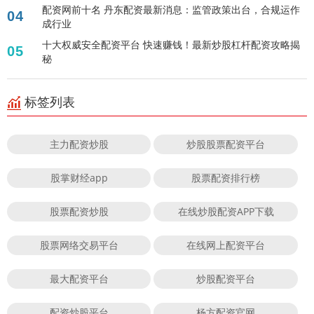
配资网前十名 丹东配资最新消息：监管政策出台，合规运作
04
成行业
十大权威安全配资平台 快速赚钱！最新炒股杠杆配资攻略揭
05
秘
标签列表
主力配资炒股
炒股股票配资平台
股掌财经app
股票配资排行榜
股票配资炒股
在线炒股配资APP下载
股票网络交易平台
在线网上配资平台
最大配资平台
炒股配资平台
配资炒股平台
杨方配资官网