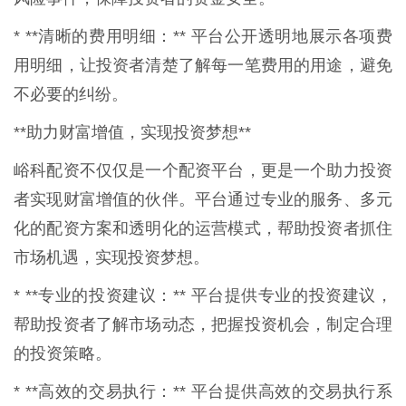
* **清晰的费用明细：** 平台公开透明地展示各项费
用明细，让投资者清楚了解每一笔费用的用途，避免
不必要的纠纷。
**助力财富增值，实现投资梦想**
峪科配资不仅仅是一个配资平台，更是一个助力投资
者实现财富增值的伙伴。平台通过专业的服务、多元
化的配资方案和透明化的运营模式，帮助投资者抓住
市场机遇，实现投资梦想。
* **专业的投资建议：** 平台提供专业的投资建议，
帮助投资者了解市场动态，把握投资机会，制定合理
的投资策略。
* **高效的交易执行：** 平台提供高效的交易执行系