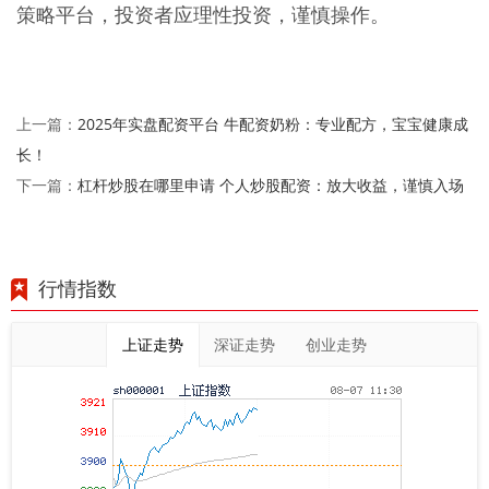
策略平台，投资者应理性投资，谨慎操作。
2025年实盘配资平台 牛配资奶粉：专业配方，宝宝健康成
上一篇：
长！
杠杆炒股在哪里申请 个人炒股配资：放大收益，谨慎入场
下一篇：
行情指数
上证走势
深证走势
创业走势