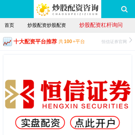
炒股配资杠杆询问
首页
炒股配资炒股配资
十大配资平台推荐
恒信证券官网
共
100
+平台