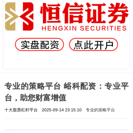
专业的策略平台 峪科配资：专业平
台，助您财富增值
专业的策略平台
十大股票杠杆平台
2025-09-14 23:15:10