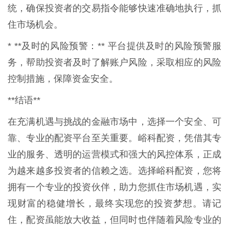
统，确保投资者的交易指令能够快速准确地执行，抓
住市场机会。
* **及时的风险预警：** 平台提供及时的风险预警服
务，帮助投资者及时了解账户风险，采取相应的风险
控制措施，保障资金安全。
**结语**
在充满机遇与挑战的金融市场中，选择一个安全、可
靠、专业的配资平台至关重要。峪科配资，凭借其专
业的服务、透明的运营模式和强大的风控体系，正成
为越来越多投资者的信赖之选。选择峪科配资，您将
拥有一个专业的投资伙伴，助力您抓住市场机遇，实
现财富的稳健增长，最终实现您的投资梦想。请记
住，配资虽能放大收益，但同时也伴随着风险专业的