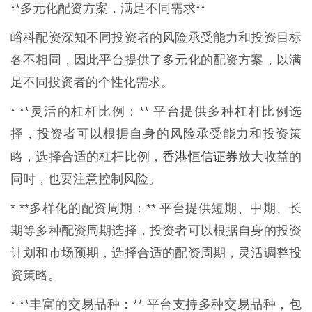
**多元化配资方案，满足不同需求**
峪科配资深知不同投资者的风险承受能力和投资目标
各不相同，因此平台提供了多元化的配资方案，以满
足不同投资者的个性化需求。
* **灵活的杠杆比例：** 平台提供多种杠杆比例选
择，投资者可以根据自身的风险承受能力和投资策
香港恒信证券
略，选择合适的杠杆比例，
放大收益的
同时，也要注意控制风险。
* **多样化的配资周期：** 平台提供短期、中期、长
期等多种配资周期选择，投资者可以根据自身的投资
计划和市场预期，选择合适的配资周期，灵活调整投
资策略。
* **丰富的交易品种：** 平台支持多种交易品种，包