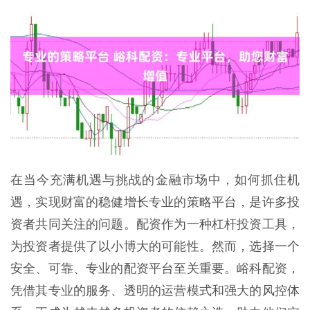
在当今充满机遇与挑战的金融市场中，如何抓住机
遇，实现财富的稳健增长专业的策略平台，是许多投
资者共同关注的问题。配资作为一种杠杆投资工具，
为投资者提供了以小博大的可能性。然而，选择一个
安全、可靠、专业的配资平台至关重要。峪科配资，
凭借其专业的服务、透明的运营模式和强大的风控体