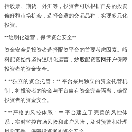
括股票、期货、外汇等，投资者可以根据自身的投资
偏好和市场机会，选择合适的交易品种，实现多元化
投资。
**透明化运营，保障资金安全**
资金安全是投资者选择配资平台的首要考虑因素。峪
炒股配资官网开户
科配资始终坚持透明化运营，
保障
投资者的资金安全。
* **独立的资金托管：** 平台采用独立的资金托管机
制，将投资者的资金与平台自有资金完全隔离，确保
投资者的资金安全。
* **严格的风控体系：** 平台建立了完善的风控体
系，实时监控市场风险和账户风险，及时预警和处理
风险事件，保障投资者的资金安全。