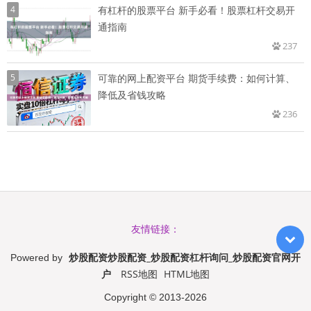
4
有杠杆的股票平台 新手必看！股票杠杆交易开
通指南
237
5
可靠的网上配资平台 期货手续费：如何计算、
降低及省钱攻略
236
友情链接：
炒股配资炒股配资_炒股配资杠杆询问_炒股配资官网开
Powered by
户
RSS地图
HTML地图
Copyright
© 2013-2026