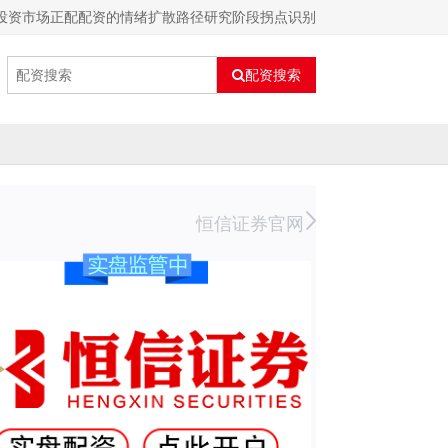
境投资市场正配配资的情绪扩散路径研究阶段拐点识别
配资搜索
恒信证券官网