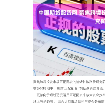
聚焦跨境投资市场正配配资的情绪扩散路径研究阶
交替的时期中，围绕“正配配资 ”的话题再度升
，更倾向于通过适度运用正配配资来放大资金效率
续上升的趋势。 结合近期市场结构与资金分布情