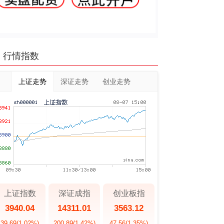
行情指数
上证走势
深证走势
创业走势
上证指数
深证成指
创业板指
3940.04
14311.01
3563.12
39.69
(1.02%)
200.89
(1.42%)
47.56
(1.35%)