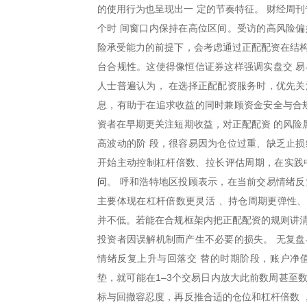
的使用行为也呈现出一 定的节奏特征。 财经周
个时 间窗口内保持在高位区间。受访的高风险偏
险承受能力的前提下，会考虑通过正配配资在结构
台合规性。这使得像恒信证券这样强调实盘交 易
人士普遍认为， 在选择正配配资服务时，优先关
息，有助于在追求收益的同时兼顾资金安全与合规
资者在早期更关注短期收益，对正配配资 的风险
高波动的阶 段，很容易因为仓位过重、缺乏止损
开始主动控制杠杆倍数、拉长评估周期，在实践
问
。 呼和浩特地区投顾表示，在当前交易情绪反
主要体现在杠杆倍数更灵活 、持仓周期更弹性
并不低。若能在合规框架内把正配配资的规则讲清
投资者因误解机制而产生不必要的损失。 无复盘
情绪反复上升与回落交 替的时期阶段，账户净
垫，就可能在1–3个交易日内放大此前数周甚至
标与回撤容忍度，再反推合适的仓位和杠杆倍数 