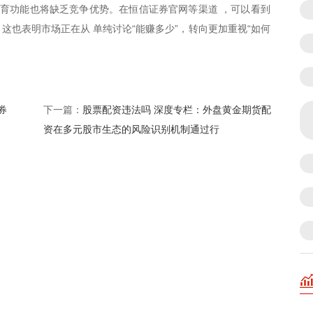
教育功能也将缺乏竞争优势。在恒信证券官网等渠道 ，可以看到
这也表明市场正在从 单纯讨论“能赚多少”，转向更加重视“如何
券
股票配资违法吗 深度专栏：外盘黄金期货配
下一篇：
资在多元股市生态的风险识别机制通过行