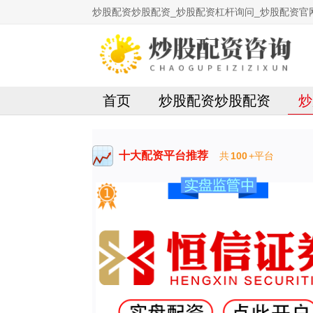
炒股配资炒股配资_炒股配资杠杆询问_炒股配资官
首页
炒股配资炒股配资
炒
十大配资平台推荐
共
100
+平台