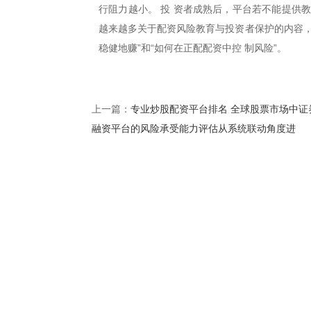
行阻力越小。 投 资者成熟后，平台若不能提供
越来越多关于配资风险教育与投资者保护的内容，
稳健地赚”和“如何在正配配资中控 制风险”。
专业炒股配资平台排名 全球股票市场中证
上一篇：
融资平台的风险承受能力评估从系统联动角度进