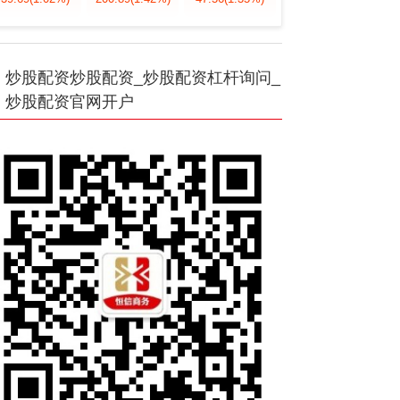
炒股配资炒股配资_炒股配资杠杆询问_
炒股配资官网开户