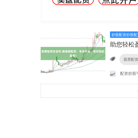
炒股配资炒股配
助您轻松
股票配
配资炒股