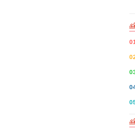
0
0
0
0
0