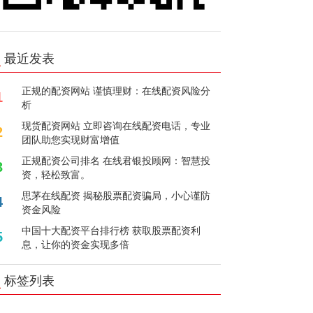
最近发表
正规的配资网站 谨慎理财：在线配资风险分
1
析
现货配资网站 立即咨询在线配资电话，专业
2
团队助您实现财富增值
正规配资公司排名 在线君银投顾网：智慧投
3
资，轻松致富。
思茅在线配资 揭秘股票配资骗局，小心谨防
4
资金风险
中国十大配资平台排行榜 获取股票配资利
5
息，让你的资金实现多倍
标签列表