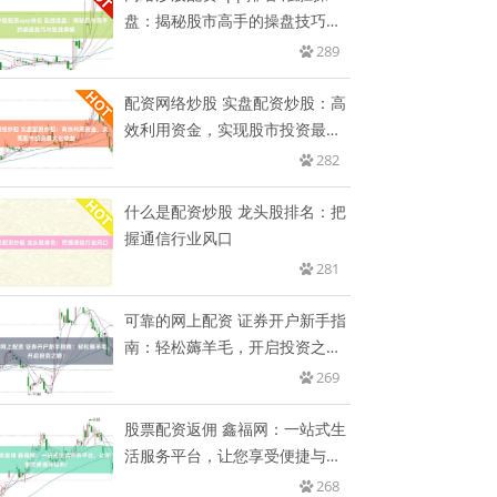
盘：揭秘股市高手的操盘技巧与
致
289
配资网络炒股 实盘配资炒股：高
效利用资金，实现股市投资最大
化
282
什么是配资炒股 龙头股排名：把
握通信行业风口
281
可靠的网上配资 证券开户新手指
南：轻松薅羊毛，开启投资之
路！
269
股票配资返佣 鑫福网：一站式生
活服务平台，让您享受便捷与福
利
268