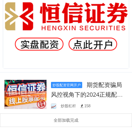
期货配资骗局
炒股配资官网开户
风控视角下的2024正规配资
平台净值回撤修复能力评估
炒股杠杆
158
从心理偏
全部加载完成